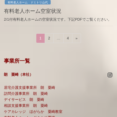
有料老人ホーム ドミトリ山代
有料老人ホーム空室状況
2/1付有料老人ホームの空室状況です。下記PDFでご覧ください。
投
固
固
固
1
2
…
4
»
稿
定
定
定
ペ
ペ
ペ
の
ー
ー
ー
ペ
事業所一覧
ジ
ジ
ジ
ー
Ins
ジ
朗 粟崎（本社）
送
居宅介護支援事業所 朗 粟崎
り
訪問介護事業所 朗 粟崎
デイサービス 朗 粟崎
相談支援事業所 朗 粟崎
ケアカレッジ ほがらか 粟崎教室