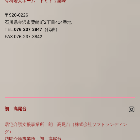
有料老人ホーム ドミトリ粟崎
〒920-0226
石川県金沢市粟崎町2丁目414番地
TEL:
076-237-3847
（代表）
FAX:076-237-3842
Ins
朗 高尾台
居宅介護支援事業所 朗 高尾台（株式会社ソフトランディン
グ）
訪問介護事業所 朗 高尾台