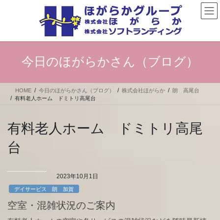
コ
ナ
ン
ビ
テ
ゲ
ン
ー
ツ
シ
へ
ョ
今日のほがらかさん（ブログ）
ス
ン
キ
に
ッ
移
HOME
今日のほがらかさん（ブログ）
株式会社ほがらか
朗 高尾台
プ
動
有料老人ホーム ドミトリ高尾台
有料老人ホーム ドミトリ高尾
台
2023年10月1日
デイサービス 朗 加賀
空室・混雑状況のご案内