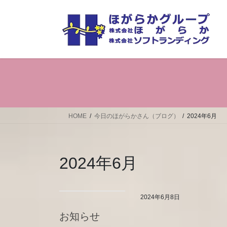
コ
ナ
ン
ビ
テ
ゲ
ン
ー
ツ
シ
へ
ョ
ス
ン
キ
に
ッ
移
プ
動
HOME
今日のほがらかさん（ブログ）
2024年6月
2024年6月
2024年6月8日
お知らせ