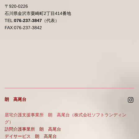
〒920-0226
石川県金沢市粟崎町2丁目414番地
TEL:
076-237-3847
（代表）
FAX:076-237-3842
Ins
朗 高尾台
居宅介護支援事業所 朗 高尾台（株式会社ソフトランディン
グ）
訪問介護事業所 朗 高尾台
デイサービス 朗 高尾台