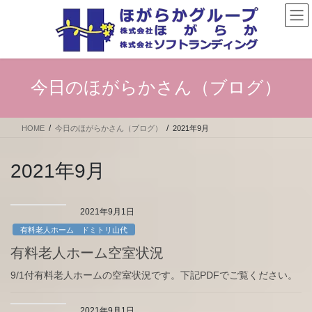
コ
ナ
ン
ビ
テ
ゲ
ン
ー
ツ
シ
へ
ョ
今日のほがらかさん（ブログ）
ス
ン
キ
に
ッ
移
HOME
今日のほがらかさん（ブログ）
2021年9月
プ
動
2021年9月
2021年9月1日
有料老人ホーム ドミトリ山代
有料老人ホーム空室状況
9/1付有料老人ホームの空室状況です。下記PDFでご覧ください。
2021年9月1日