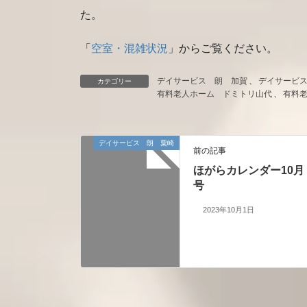
た。
「
空室・混雑状況
」からご覧ください。
デイサービス 朗 加賀
、
デイサービ
カテゴリー
有料老人ホーム ドミトリ山代
、
有料
デイサービス 朗 粟崎
前の記事
ほがらカレンダー10月
号
2023年10月1日