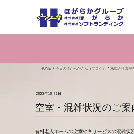
コ
ナ
ン
ビ
テ
ゲ
ン
ー
ツ
シ
へ
ョ
ス
ン
キ
に
ッ
移
プ
動
HOME
今日のほがらかさん（ブログ）
株式会社ほが
2023年10月1日
空室・混雑状況のご案
有料老人ホームの空室や各サービスの混雑状