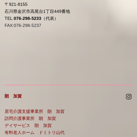
〒921-8155
石川県金沢市高尾台1丁目449番地
TEL:
076-298-5233
（代表）
FAX:076-298-5237
Ins
朗 加賀
居宅介護支援事業所 朗 加賀
訪問介護事業所 朗 加賀
デイサービス 朗 加賀
有料老人ホーム ドミトリ山代