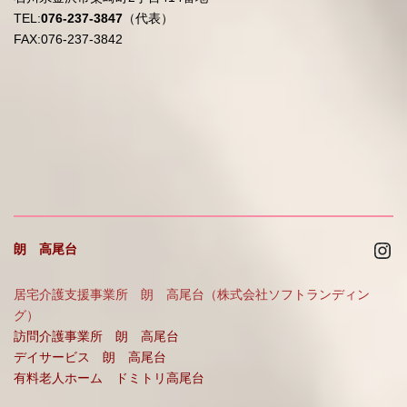
TEL:
076-237-3847
（代表）
FAX:076-237-3842
Ins
朗 高尾台
居宅介護支援事業所 朗 高尾台（株式会社ソフトランディン
グ）
訪問介護事業所 朗 高尾台
デイサービス 朗 高尾台
有料老人ホーム ドミトリ高尾台