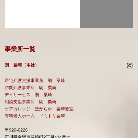
事業所一覧
Ins
朗 粟崎（本社）
居宅介護支援事業所 朗 粟崎
訪問介護事業所 朗 粟崎
デイサービス 朗 粟崎
相談支援事業所 朗 粟崎
ケアカレッジ ほがらか 粟崎教室
有料老人ホーム ドミトリ粟崎
〒920-0226
石川県金沢市粟崎町2丁目414番地