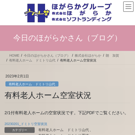
コ
ナ
ン
ビ
テ
ゲ
ン
ー
ツ
シ
へ
ョ
今日のほがらかさん（ブログ）
ス
ン
キ
に
ッ
移
HOME
今日のほがらかさん（ブログ）
株式会社ほがらか
朗 加賀
プ
動
有料老人ホーム ドミトリ山代
有料老人ホーム空室状況
2023年2月1日
有料老人ホーム ドミトリ山代
有料老人ホーム空室状況
2/1付有料老人ホームの空室状況です。下記PDFでご覧ください。
20230201_ドミトリ空室状況
有料老人ホーム ドミトリ山代
、
カテゴリー