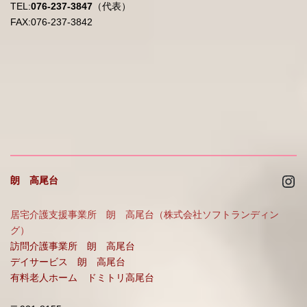
TEL:
076-237-3847
（代表）
FAX:076-237-3842
Ins
朗 高尾台
居宅介護支援事業所 朗 高尾台（株式会社ソフトランディン
グ）
訪問介護事業所 朗 高尾台
デイサービス 朗 高尾台
有料老人ホーム ドミトリ高尾台