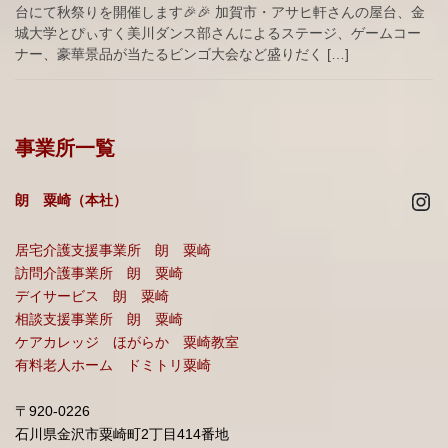
台にて秋祭りを開催します🎉🎉 加賀市・アサヒ軒さんの屋台、金
城大学とぴぃすく美川ダンス部さんによるステージ、ゲームコー
ナー、豪華景品が当たるビンゴ大会など盛りだく […]
事業所一覧
Ins
朗 粟崎（本社）
居宅介護支援事業所 朗 粟崎
訪問介護事業所 朗 粟崎
デイサービス 朗 粟崎
相談支援事業所 朗 粟崎
ケアカレッジ ほがらか 粟崎教室
有料老人ホーム ドミトリ粟崎
〒920-0226
石川県金沢市粟崎町2丁目414番地