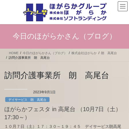
コ
ナ
ン
ビ
テ
ゲ
ン
ー
ツ
シ
へ
ョ
今日のほがらかさん（ブログ）
ス
ン
キ
に
ッ
移
HOME
今日のほがらかさん（ブログ）
株式会社ほがらか
朗 高尾台
プ
動
訪問介護事業所 朗 高尾台
訪問介護事業所 朗 高尾台
2023年9月1日
デイサービス 朗 高尾台
ほがらかフェスタ in 高尾台 （10月7日（土）
17:30～）
１０月７日（土）１７：３０～１９：４５ デイサービス朗高尾