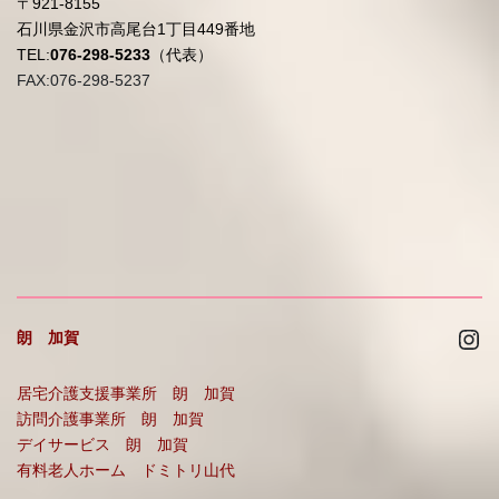
〒921-8155
石川県金沢市高尾台1丁目449番地
TEL:
076-298-5233
（代表）
FAX:076-298-5237
Ins
朗 加賀
居宅介護支援事業所 朗 加賀
訪問介護事業所 朗 加賀
デイサービス 朗 加賀
有料老人ホーム ドミトリ山代