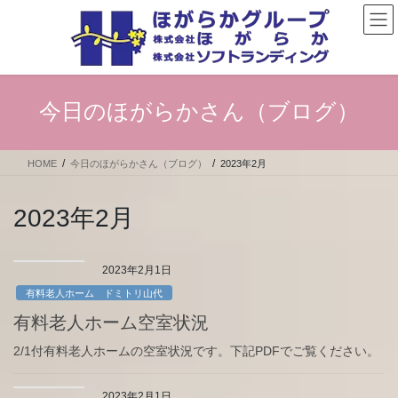
コ
ナ
ン
ビ
テ
ゲ
ン
ー
ツ
シ
へ
ョ
今日のほがらかさん（ブログ）
ス
ン
キ
に
ッ
移
HOME
今日のほがらかさん（ブログ）
2023年2月
プ
動
2023年2月
2023年2月1日
有料老人ホーム ドミトリ山代
有料老人ホーム空室状況
2/1付有料老人ホームの空室状況です。下記PDFでご覧ください。
2023年2月1日