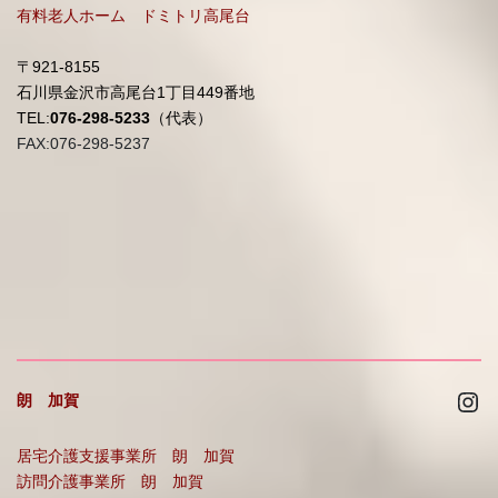
有料老人ホーム ドミトリ高尾台
〒921-8155
石川県金沢市高尾台1丁目449番地
TEL:
076-298-5233
（代表）
FAX:076-298-5237
Ins
朗 加賀
居宅介護支援事業所 朗 加賀
訪問介護事業所 朗 加賀