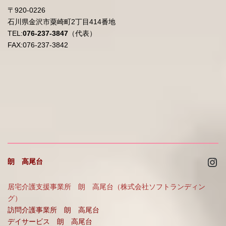
〒920-0226
石川県金沢市粟崎町2丁目414番地
TEL:
076-237-3847
（代表）
FAX:076-237-3842
Ins
朗 高尾台
居宅介護支援事業所 朗 高尾台（株式会社ソフトランディン
グ）
訪問介護事業所 朗 高尾台
デイサービス 朗 高尾台