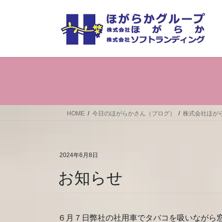
コ
ナ
ン
ビ
テ
ゲ
ン
ー
ツ
シ
へ
ョ
ス
ン
キ
に
ッ
移
プ
動
HOME
今日のほがらかさん（ブログ）
株式会社ほが
2024年6月8日
お知らせ
６月７日弊社の社用車でタバコを吸いながら