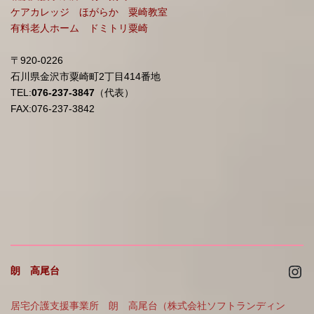
ケアカレッジ ほがらか 粟崎教室
有料老人ホーム ドミトリ粟崎
〒920-0226
石川県金沢市粟崎町2丁目414番地
TEL:
076-237-3847
（代表）
FAX:076-237-3842
Ins
朗 高尾台
居宅介護支援事業所 朗 高尾台（株式会社ソフトランディン