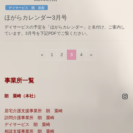
デイサービス 朗 加賀
ほがらカレンダー3月号
デイサービスの予定を「ほがらカレンダー」と名付け、ご案内し
ています。3月号を下記PDFでご覧ください。
投
固
固
固
固
«
1
2
3
4
»
稿
定
定
定
定
ペ
ペ
ペ
ペ
の
ー
ー
ー
ー
ペ
事業所一覧
ジ
ジ
ジ
ジ
ー
Ins
ジ
朗 粟崎（本社）
送
居宅介護支援事業所 朗 粟崎
り
訪問介護事業所 朗 粟崎
デイサービス 朗 粟崎
相談支援事業所 朗 粟崎