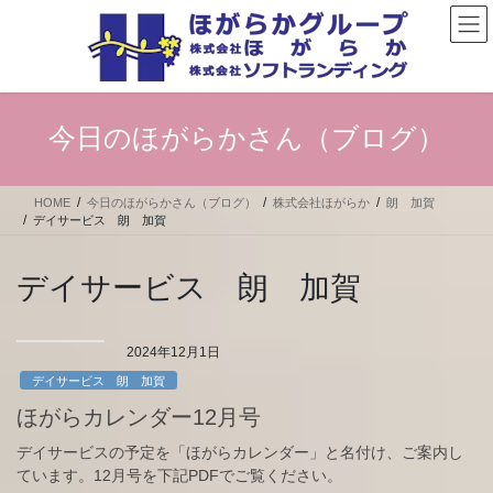
コ
ナ
ン
ビ
テ
ゲ
ン
ー
ツ
シ
へ
ョ
今日のほがらかさん（ブログ）
ス
ン
キ
に
ッ
移
HOME
今日のほがらかさん（ブログ）
株式会社ほがらか
朗 加賀
プ
動
デイサービス 朗 加賀
デイサービス 朗 加賀
2024年12月1日
デイサービス 朗 加賀
ほがらカレンダー12月号
デイサービスの予定を「ほがらカレンダー」と名付け、ご案内し
ています。12月号を下記PDFでご覧ください。