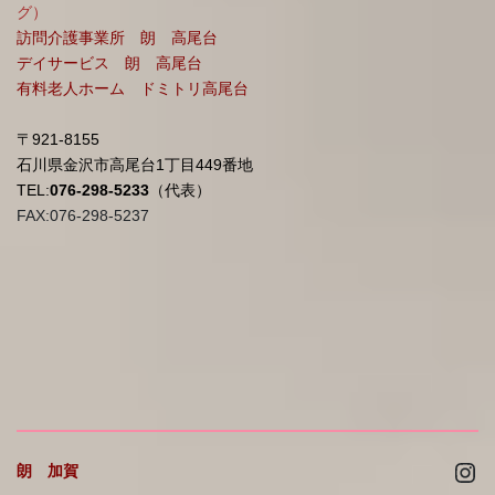
グ）
訪問介護事業所 朗 高尾台
デイサービス 朗 高尾台
有料老人ホーム ドミトリ高尾台
〒921-8155
石川県金沢市高尾台1丁目449番地
TEL:
076-298-5233
（代表）
FAX:076-298-5237
Ins
朗 加賀